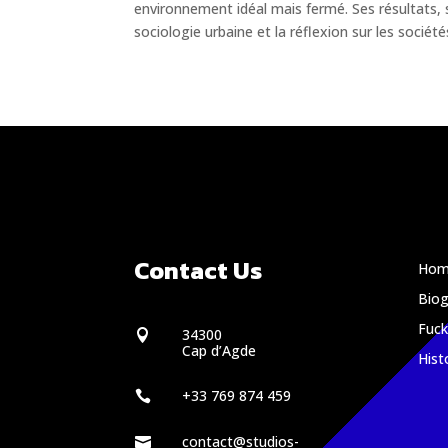
environnement idéal mais fermé. Ses résultats, 
sociologie urbaine et la réflexion sur les sociét
Contact Us
Hom
Biog
Fuc
34300

Cap d’Agde
Hist
+33 769 874 459

contact@studios-
