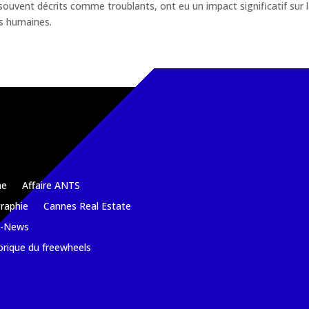
souvent décrits comme troublants, ont eu un impact significatif sur 
és humaines.
e
Affaire ANTS
raphie
Cannes Real Estate
k-News
orique du freewheels