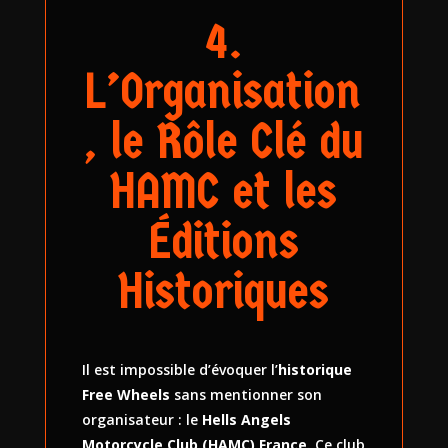
4.
L’Organisation
, le Rôle Clé du
HAMC et les
Éditions
Historiques
Il est impossible d’évoquer l’
historique
Free Wheels
sans mentionner son
organisateur : le
Hells Angels
Motorcycle Club (HAMC) France
. Ce club