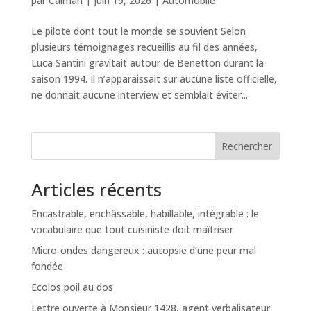
par
Caiman
|
Juin 19, 2026
|
Automobile
Le pilote dont tout le monde se souvient Selon
plusieurs témoignages recueillis au fil des années,
Luca Santini gravitait autour de Benetton durant la
saison 1994. Il n’apparaissait sur aucune liste officielle,
ne donnait aucune interview et semblait éviter...
Rechercher
Articles récents
Encastrable, enchâssable, habillable, intégrable : le
vocabulaire que tout cuisiniste doit maîtriser
Micro-ondes dangereux : autopsie d’une peur mal
fondée
Ecolos poil au dos
Lettre ouverte à Monsieur 1428, agent verbalisateur