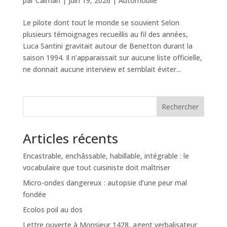
par
Caiman
|
Juin 19, 2026
|
Automobile
Le pilote dont tout le monde se souvient Selon
plusieurs témoignages recueillis au fil des années,
Luca Santini gravitait autour de Benetton durant la
saison 1994. Il n’apparaissait sur aucune liste officielle,
ne donnait aucune interview et semblait éviter...
Rechercher
Articles récents
Encastrable, enchâssable, habillable, intégrable : le
vocabulaire que tout cuisiniste doit maîtriser
Micro-ondes dangereux : autopsie d’une peur mal
fondée
Ecolos poil au dos
Lettre ouverte à Monsieur 1428, agent verbalisateur