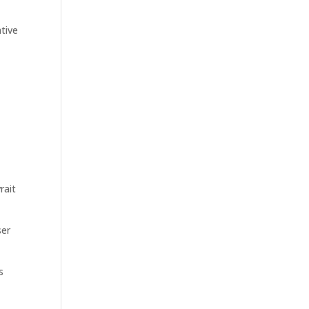
ative
rait
ser
s