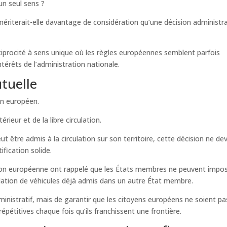
un seul sens ?
mériterait-elle davantage de considération qu’une décision administr
ciprocité à sens unique où les règles européennes semblent parfois
ntérêts de l’administration nationale.
utuelle
an européen.
ieur et de la libre circulation.
 être admis à la circulation sur son territoire, cette décision ne dev
fication solide.
’Union européenne ont rappelé que les États membres ne peuvent impo
ulation de véhicules déjà admis dans un autre État membre.
ministratif, mais de garantir que les citoyens européens ne soient pa
épétitives chaque fois qu’ils franchissent une frontière.