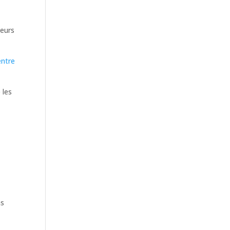
leurs
entre
 les
ns