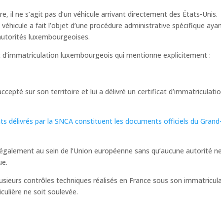
e, il ne s’agit pas d’un véhicule arrivant directement des États-Unis.
éhicule a fait l’objet d’une procédure administrative spécifique aya
 autorités luxembourgeoises.
cat d’immatriculation luxembourgeois qui mentionne explicitement :
epté sur son territoire et lui a délivré un certificat d’immatriculati
ats délivrés par la SNCA constituent les documents officiels du Grand
é légalement au sein de l’Union européenne sans qu’aucune autorité n
ue.
usieurs contrôles techniques réalisés en France sous son immatricul
culière ne soit soulevée.