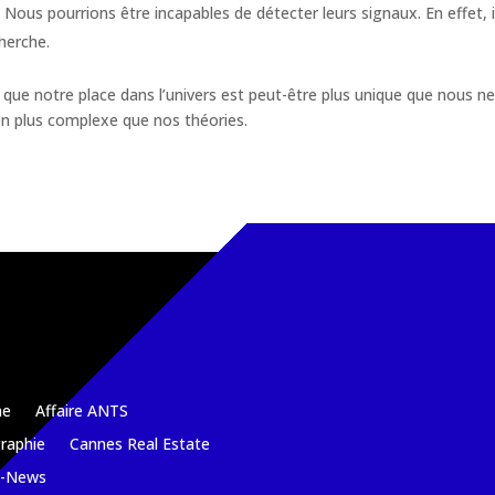
 Nous pourrions être incapables de détecter leurs signaux. En effet, i
herche.
 que notre place dans l’univers est peut-être plus unique que nous ne
 bien plus complexe que nos théories.
e
Affaire ANTS
raphie
Cannes Real Estate
k-News