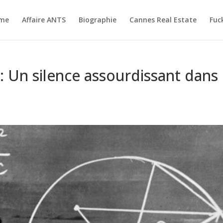
me
Affaire ANTS
Biographie
Cannes Real Estate
Fuc
: Un silence assourdissant dans