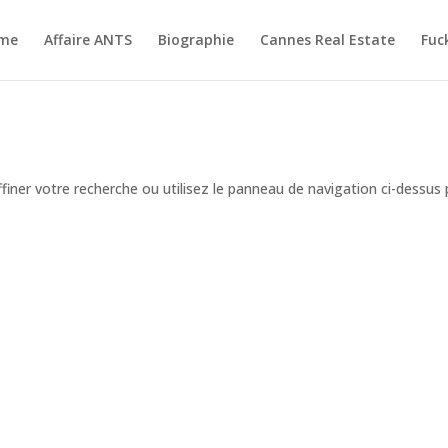
me
Affaire ANTS
Biographie
Cannes Real Estate
Fuc
iner votre recherche ou utilisez le panneau de navigation ci-dessus