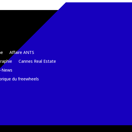
e
Affaire ANTS
raphie
Cannes Real Estate
k-News
orique du freewheels