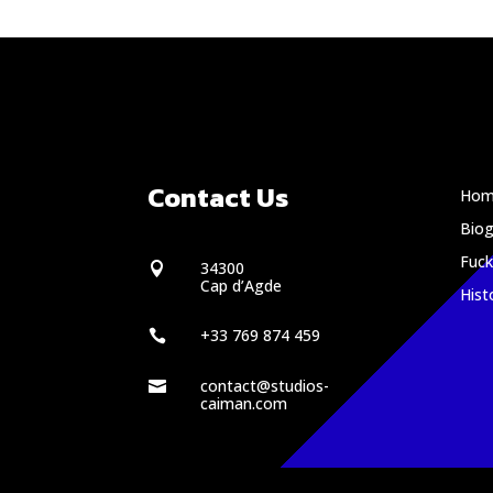
Contact Us
Hom
Biog
Fuc
34300

Cap d’Agde
Hist
+33 769 874 459

contact@studios-

caiman.com